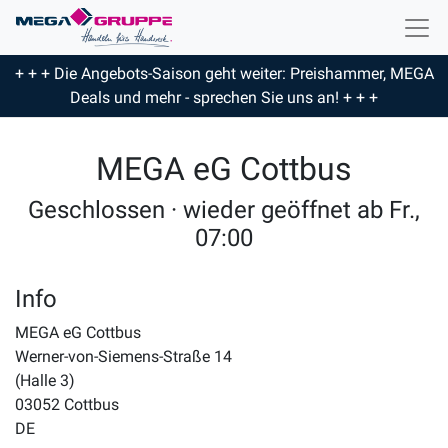
+ + + Die Angebots-Saison geht weiter: Preishammer, MEGA
Deals und mehr - sprechen Sie uns an! + + +
MEGA eG Cottbus
Geschlossen · wieder geöffnet ab Fr.,
07:00
Info
MEGA eG Cottbus
Werner-von-Siemens-Straße 14
(Halle 3)
03052
Cottbus
DE