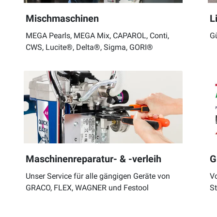
Mischmaschinen
L
MEGA Pearls, MEGA Mix, CAPAROL, Conti,
Gü
CWS, Lucite®, Delta®, Sigma, GORI®
Maschinenreparatur- & -verleih
G
Unser Service für alle gängigen Geräte von
Vo
GRACO, FLEX, WAGNER und Festool
S