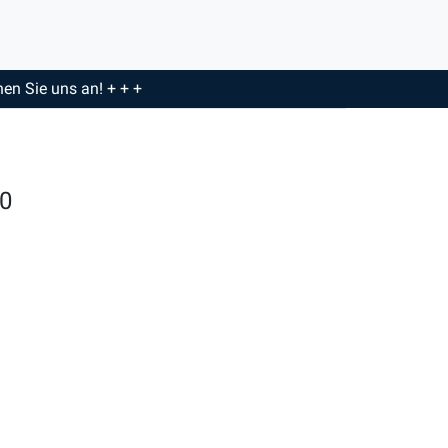
en Sie uns an! + + +
00