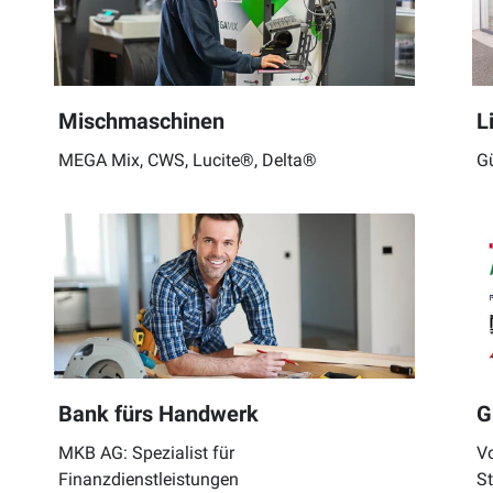
Mischmaschinen
L
MEGA Mix, CWS, Lucite®, Delta®
Gü
Bank fürs Handwerk
G
MKB AG: Spezialist für
Vo
Finanzdienstleistungen
S